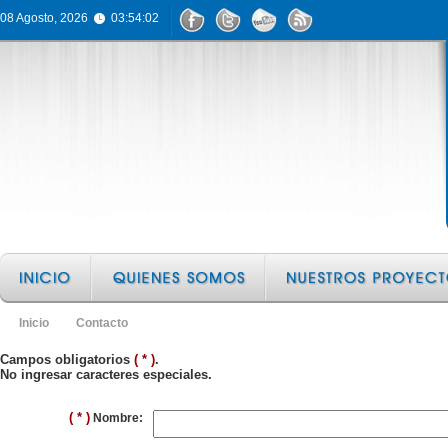
08 Agosto, 2026
03:54:02
Inicio
Contacto
Campos obligatorios
( * )
.
No ingresar caracteres especiales.
( * )
Nombre: